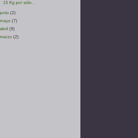
15 Kg por sólo...
junio
(2)
mayo
(7)
abril
(9)
marzo
(2)