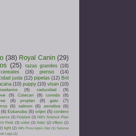
ro
(38)
Royal Canin
(29)
ros
(25)
razas grandes
(18)
cereales
(16)
pienso
(14)
idad justa
(12)
pipetas
(12)
Brit
acana
(10)
puppy
(10)
visan
(10)
rasitarios
(9)
caducidad
(9)
ove
(9)
Cotecan
(8)
comida
(8)
ree
(8)
proplan
(8)
gato
(7)
rros
(6)
salmon
(6)
sensitive
(6)
(6)
Eukanuba
(5)
orijen
(5)
cordero
vance
(3)
Ferplast
(3)
Hill's Science Plan
's Field
(3)
collar
(3)
Astor
(2)
effipro
(2)
2)
light
(2)
Hill's Prescription Diet
(1)
Naturea
ele Laga
(1)