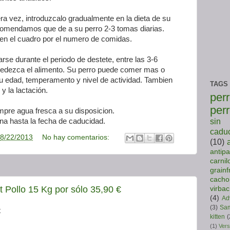
ra vez, introduzcalo gradualmente en la dieta de su
comendamos que de a su perro 2-3 tomas diarias.
a en el cuadro por el numero de comidas.
rse durante el periodo de destete, entre las 3-6
edezca el alimento. Su perro puede comer mas o
 edad, temperamento y nivel de actividad. Tambien
TAGS
y la lactación.
per
per
pre agua fresca a su disposicion.
sin 
ina hasta la fecha de caducidad.
caduc
8/22/2013
No hay comentarios:
(10)
antipa
carnil
grainf
cacho
t Pollo 15 Kg por sólo 35,90 €
virbac
(4)
Ad
(3)
Sam
kitten
(
(1)
Vers