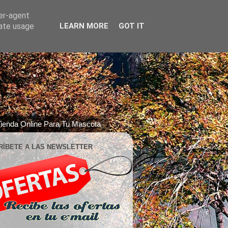
ser-agent
rate usage
LEARN MORE
GOT IT
ienda Online Para Tu Mascota
RÍBETE A LAS NEWSLETTER