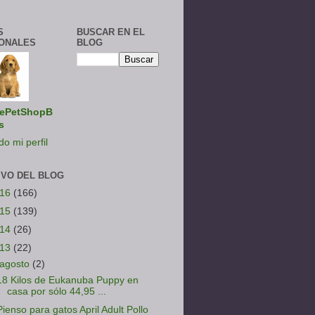
S
BUSCAR EN EL
ONALES
BLOG
ePetShopB
s
do mi perfil
IVO DEL BLOG
016
(166)
015
(139)
014
(26)
013
(22)
agosto
(2)
18 Kilos de Eukanuba Puppy en
casa por sólo 44,95 ...
Pienso para gatos April Adult Pollo