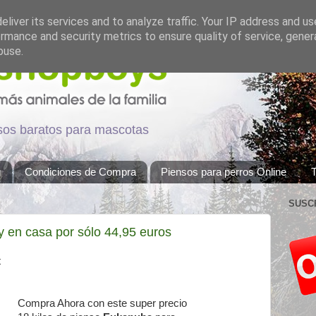
liver its services and to analyze traffic. Your IP address and u
rmance and security metrics to ensure quality of service, gene
buse.
nsos baratos para mascotas
g
Condiciones de Compra
Piensos para perros Online
T
SUSC
 en casa por sólo 44,95 euros
Compra Ahora con este super precio