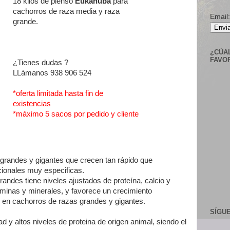
18 kilos de pienso
Eukanuba
para
cachorros de raza media y raza
Email:
grande.
Envia
¿CÚA
FAVO
¿Tienes dudas ?
LLámanos 938 906 524
*oferta limitada hasta fin de
existencias
*máximo 5 sacos por pedido y cliente
grandes y gigantes que crecen tan rápido que
cionales muy especificas.
des tiene niveles ajustados de proteína, calcio y
aminas y minerales, y favorece un crecimiento
o en cachorros de razas grandes y gigantes.
SÍGU
ad y altos niveles de proteina de origen animal, siendo el