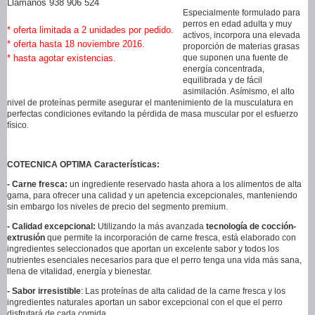
Llámanos 938 906 524
Especialmente formulado para
perros en edad adulta y muy
* oferta limitada a 2 unidades por pedido.
activos, incorpora una elevada
* oferta hasta 18 noviembre 2016.
proporción de materias grasas
* hasta agotar existencias.
que suponen una fuente de
energía concentrada,
equilibrada y de fácil
asimilación. Asímismo, el alto
nivel de proteínas permite asegurar el mantenimiento de la musculatura en
perfectas condiciones evitando la pérdida de masa muscular por el esfuerzo
físico.
COTECNICA OPTIMA Características:
- Carne fresca:
un ingrediente reservado hasta ahora a los alimentos de alta
gama, para ofrecer una calidad y un apetencia excepcionales, manteniendo
sin embargo los niveles de precio del segmento premium.
- Calidad excepcional:
Utilizando la más avanzada
tecnología de cocción-
extrusión
que permite la incorporación de carne fresca, está elaborado con
ingredientes seleccionados que aportan un excelente sabor y todos los
nutrientes esenciales necesarios para que el perro tenga una vida más sana,
llena de vitalidad, energía y bienestar.
- Sabor irresistible
: Las proteínas de alta calidad de la carne fresca y los
ingredientes naturales aportan un sabor excepcional con el que el perro
disfrutará de cada comida.