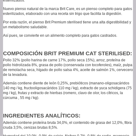
esterilizados.
Nuevo pienso natural de la marca Brit Care, es un pienso completo para gatos
esterilizados, elaborado con una receta sin trigo que facilita la digestión.
Por esta razón, el pienso Brit Premium sterilised tiene una alta digestibilidad y
un metabolismo saludable.
Así pues, se convierte en un alimento completo para gatos castrados.
COMPOSICIÓN BRIT PREMIUM CAT STERILISED:
Pollo 32% (pollo harina de carne 17%, pollo seca 15%), arroz, proteína de
pollo hidrolizada 8%, grasa de pollo (conservada con tocoferoles), maíz, pulpa
de remolacha seca, hígado de pollo salsa 4%, aceite de salmón 1%, cervecero
de la levadura.
Además contiene diente de león 0,25%, prebióticos (manano-oligosacáridos
140 mg / kg, fructooligosacáridos 110 mg / kg), extracto de yuca schidigera (75
mg / kg), frutas y extracto de hierbas (romero, clavo de olor, los cítricos, la
cúrcuma , 55 mg / kg).
INGREDIENTES ANALÍTICOS:
Además contiene proteína bruta 34,0%, el contenido de grasa del 12,0%, fibra
cruda 3,5%, cenizas brutas 8,5%.
Humedad del 10,0%, 0,9% de calcio, fósforo 0,7%, 0,8% de sodio, magnesio