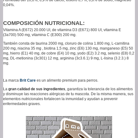
0,04%.
COMPOSICIÓN NUTRICIONAL:
Vitamina A (E672) 20.000 UI, de vitamina D3 (E671) 800 UI, vitamina E
(3a700) 500 mg, vitamina C (E300) 200 mg.
También consta de taurina 2000 mg, cloruro de colina 1.800 mg, L-carnitina
200 mg, niacina 35 mg , biotina 1,5 mg, zinc (E6) 130 mg, manganeso (E5) 50
mg, hierro (E1) 40 mg, de cobre (E4) 10 mg, yodo (E2) 3.2 mg, selenio (E8) 0,2
mg, DL-metionina (3c301) 12 mg, arginina (3c3.6.1) 9 mg, L-lisina (3.2.3.) 8
mg.
La marca
Brit Care
es un alimento premium para perros.
La
gran calidad de sus ingredientes
, garantiza la tolerancia de los alimentos
y disminuye las reacciones alérgicas de tu mascota. De la misma manera, sus
elementos nutricionales fortalecen la inmunidad y ayudan a prevenir
enfermedades graves.