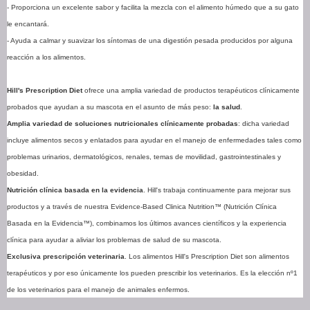
- Proporciona un excelente sabor y facilita la mezcla con el alimento húmedo que a su gato
le encantará.
- Ayuda a calmar y suavizar los síntomas de una digestión pesada producidos por alguna
reacción a los alimentos.
Hill's Prescription Diet
ofrece una amplia variedad de productos terapéuticos clínicamente
probados que ayudan a su mascota en el asunto de más peso:
la salud
.
Amplia variedad de soluciones nutricionales clínicamente probadas
: dicha variedad
incluye alimentos secos y enlatados para ayudar en el manejo de enfermedades tales como
problemas urinarios, dermatológicos, renales, temas de movilidad, gastrointestinales y
obesidad.
Nutrición clínica basada en la evidencia
. Hill's trabaja continuamente para mejorar sus
productos y a través de nuestra Evidence-Based Clinica Nutrition™ (Nutrición Clínica
Basada en la Evidencia™), combinamos los últimos avances científicos y la experiencia
clínica para ayudar a aliviar los problemas de salud de su mascota.
Exclusiva prescripción veterinaria
. Los alimentos Hill's Prescription Diet son alimentos
terapéuticos y por eso únicamente los pueden prescribir los veterinarios. Es la elección nº1
de los veterinarios para el manejo de animales enfermos.