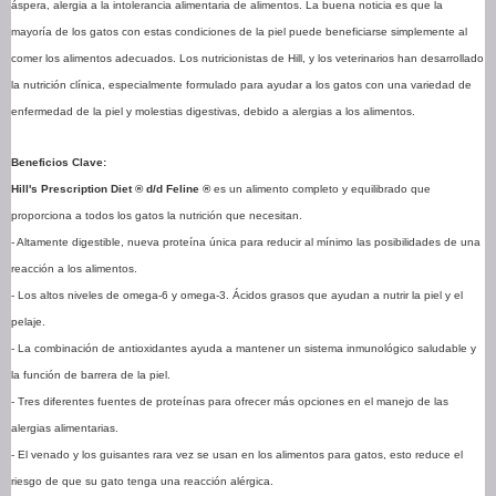
áspera, alergia a la intolerancia alimentaria de alimentos. La buena noticia es que la
mayoría de los gatos con estas condiciones de la piel puede beneficiarse simplemente al
comer los alimentos adecuados. Los nutricionistas de Hill, y los veterinarios han desarrollado
la nutrición clínica, especialmente formulado para ayudar a los gatos con una variedad de
enfermedad de la piel y molestias digestivas, debido a alergias a los alimentos.
Beneficios Clave:
Hill's Prescription Diet ® d/d Feline ®
es un alimento completo y equilibrado que
proporciona a todos los gatos la nutrición que necesitan.
- Altamente digestible, nueva proteína única para reducir al mínimo las posibilidades de una
reacción a los alimentos.
- Los altos niveles de omega-6 y omega-3. Ácidos grasos que ayudan a nutrir la piel y el
pelaje.
- La combinación de antioxidantes ayuda a mantener un sistema inmunológico saludable y
la función de barrera de la piel.
- Tres diferentes fuentes de proteínas para ofrecer más opciones en el manejo de las
alergias alimentarias.
- El venado y los guisantes rara vez se usan en los alimentos para gatos, esto reduce el
riesgo de que su gato tenga una reacción alérgica.