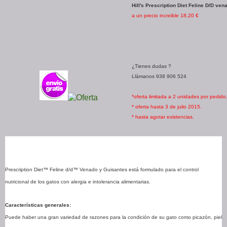
Hill's Prescription Diet Feline D/D ve
a un precio increible 18,20 €
¿Tienes dudas ?
Llámanos 938 906 524
*oferta limitada a 2 unidades por pedido
* oferta hasta 3 de julio 2015.
* hasta agotar existencias.
Prescription Diet™ Feline d/d™ Venado y Guisantes está formulado para el control
nutricional de los gatos con alergia e intolerancia alimentarias.
Características generales:
Puede haber una gran variedad de razones para la condición de su gato como picazón, piel