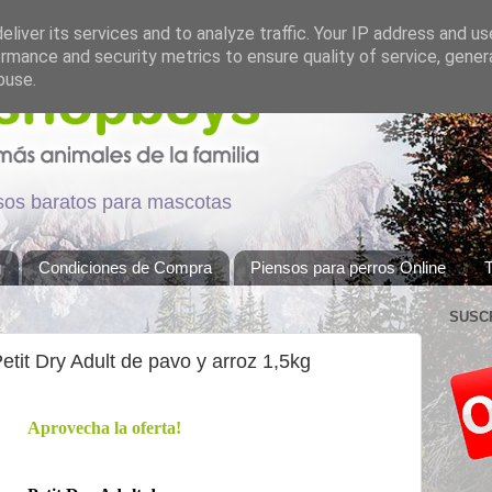
liver its services and to analyze traffic. Your IP address and u
rmance and security metrics to ensure quality of service, gene
buse.
nsos baratos para mascotas
g
Condiciones de Compra
Piensos para perros Online
T
SUSC
etit Dry Adult de pavo y arroz 1,5kg
Aprovecha la oferta!