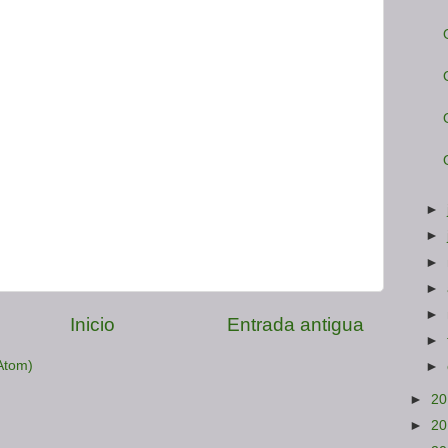
►
►
►
►
►
Inicio
Entrada antigua
►
Atom)
►
►
2
►
2