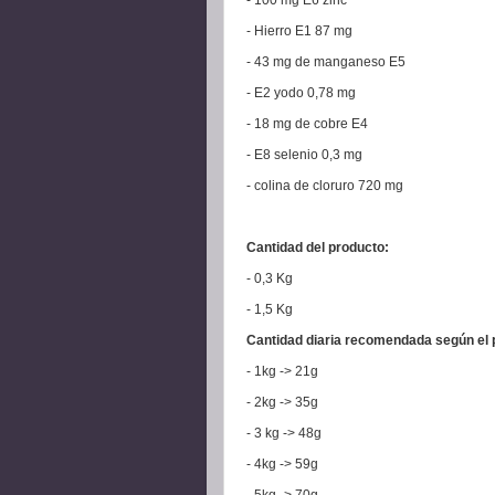
- Hierro E1 87 mg
- 43 mg de manganeso E5
- E2 yodo 0,78 mg
- 18 mg de cobre E4
- E8 selenio 0,3 mg
- colina de cloruro 720 mg
Cantidad del producto:
- 0,3 Kg
- 1,5 Kg
Cantidad diaria recomendada según el 
- 1kg -> 21g
- 2kg -> 35g
- 3 kg -> 48g
- 4kg -> 59g
- 5kg -> 70g