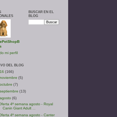
S
BUSCAR EN EL
ONALES
BLOG
ePetShopB
s
do mi perfil
IVO DEL BLOG
016
(166)
noviembre
(5)
octubre
(7)
septiembre
(13)
agosto
(6)
Oferta 4ª semana agosto - Royal
Canin Giant Adult ...
Oferta 4ª semana agosto - Canter