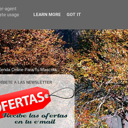
ser-agent
rate usage
LEARN MORE
GOT IT
ienda Online Para Tu Mascota
RÍBETE A LAS NEWSLETTER