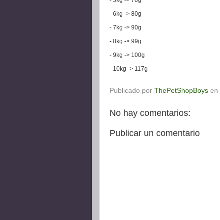
- 6kg -> 80g
- 7kg -> 90g
- 8kg -> 99g
- 9kg -> 100g
- 10kg -> 117g
Publicado por
ThePetShopBoys
en
No hay comentarios:
Publicar un comentario