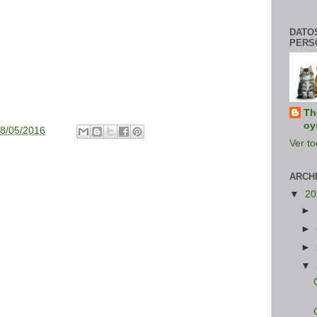
DATO
PERS
Th
oy
8/05/2016
Ver to
ARCH
▼
2
►
►
►
▼