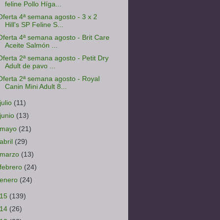
feline Pollo Híga...
Oferta 4ª semana agosto - 3 x 2
Hill's SP Feline S...
Oferta 4ª semana agosto - Brit Care
Aceite Salmón ...
Oferta 2ª semana agosto - Petit Dry
Adult de pavo ...
Oferta 2ª semana agosto - Royal
Canin Mini Adult 8...
julio
(11)
junio
(13)
mayo
(21)
abril
(29)
marzo
(13)
febrero
(24)
enero
(24)
015
(139)
014
(26)