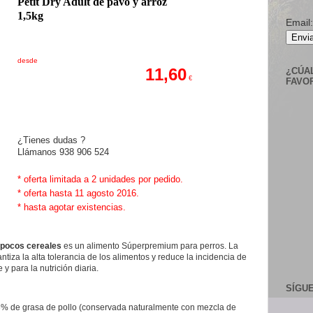
Petit Dry Adult de pavo y arroz
1,5kg
Email:
Envia
desde
11,60
¿CÚA
€
FAVO
¿Tienes dudas ?
Llámanos 938 906 524
* oferta limitada a 2 unidades por pedido.
* oferta hasta 11 agosto 2016.
* hasta agotar existencias.
 pocos cereales
es un alimento Súperpremium para perros. La
tiza la alta tolerancia de los alimentos y reduce la incidencia de
 y para la nutrición diaria.
SÍGU
6% de grasa de pollo (conservada naturalmente con mezcla de