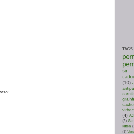
TAGS
per
per
sin 
caduc
(10)
antipa
peso:
carnil
grainf
cacho
virbac
(4)
Ad
(3)
Sam
kitten
(
(1)
Vers