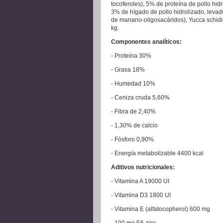
tocoferoles), 5% de proteína de pollo hid
3% de hígado de pollo hidrolizado, levad
de manano-oligosacáridos), Yucca schidig
kg.
Componentes analíticos:
- Proteína 30%
- Grasa 18%
- Humedad 10%
- Ceniza cruda 5,60%
- Fibra de 2,40%
- 1,30% de calcio
- Fósforo 0,90%
- Energía metabolizable 4400 kcal
Aditivos nutricionales:
- Vitamina A 19000 UI
- Vitamina D3 1800 UI
- Vitamina E (alfatocopherol) 600 mg
- 100 mg E6 zinc