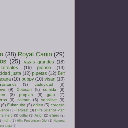
ro
(38)
Royal Canin
(29)
ros
(25)
razas grandes
(18)
cereales
(16)
pienso
(14)
idad justa
(12)
pipetas
(12)
Brit
acana
(10)
puppy
(10)
visan
(10)
rasitarios
(9)
caducidad
(9)
ove
(9)
Cotecan
(8)
comida
(8)
ree
(8)
proplan
(8)
gato
(7)
rros
(6)
salmon
(6)
sensitive
(6)
(6)
Eukanuba
(5)
orijen
(5)
cordero
vance
(3)
Ferplast
(3)
Hill's Science Plan
's Field
(3)
collar
(3)
Astor
(2)
effipro
(2)
2)
light
(2)
Hill's Prescription Diet
(1)
Naturea
ele Laga
(1)